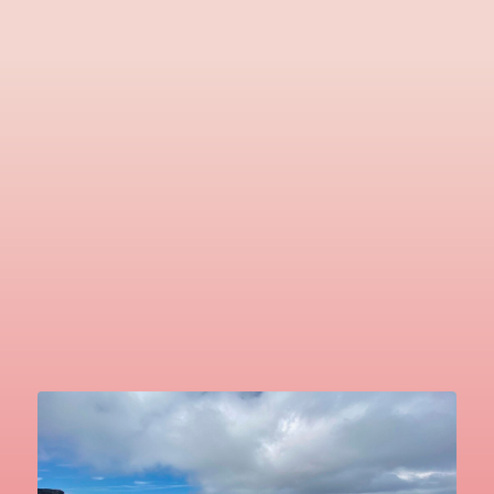
Collaboration
コラボ Shop